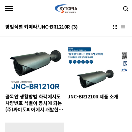
본문 바로가기
방범식별 카메라/JNC-BR1210R
(3)
골목안 생활방범 화각에서도
JNC-BR1210R 제품 소개
차량번호 식별이 동시에 되는
(주)싸이토피아에서 개발한 뷸
렛형 CCTV