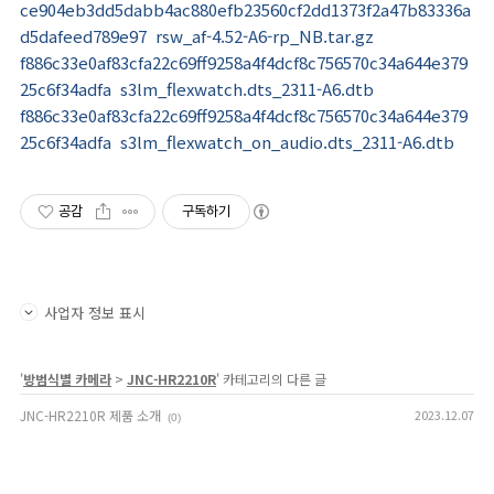
ce904eb3dd5dabb4ac880efb23560cf2dd1373f2a47b83336a
d5dafeed789e97 rsw_af-4.52-A6-rp_NB.tar.gz
f886c33e0af83cfa22c69ff9258a4f4dcf8c756570c34a644e379
25c6f34adfa s3lm_flexwatch.dts_2311-A6.dtb
f886c33e0af83cfa22c69ff9258a4f4dcf8c756570c34a644e379
25c6f34adfa s3lm_flexwatch_on_audio.dts_2311-A6.dtb
공감
구독하기
사업자 정보 표시
'
방범식별 카메라
>
JNC-HR2210R
' 카테고리의 다른 글
JNC-HR2210R 제품 소개
2023.12.07
(0)