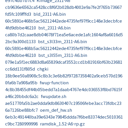
e97c4db7b7c4 KImage_2311-A6
cb9636e6562ca5428cc8f6f2b028db4002e9a7fe2f765b73667
fd5fc109fffd3 bld_2311-A6.bin
60c5891e468b5ac56212442ede4735fef97f9cc148e3decbfce
4fd9dbbe46210 bst_2311-A6.bin
ca80b7d2caae8db04678f71ea5e6acede1afc1604af8a6016d5
2bc9a300d1133 bst_s3l33m_2311-A6.bin
60c5891e468b5ac56212442ede4735fef97f9cc148e3decbfce
4fd9dbbe46210 bst_s3l55m_2311-A6.bin
079e1a5f1ec6883d8a65839dcaf3552ccd1b81916bf63b23681
cc6dd131f805d chgki
18b9ee50a8908c5c8b3c3e6b82f97287358402a9ceb570d196
0fa6b7a908a95b fwup-function
4c8b38455df44b05bedd7a1daab4767e4dc036553f8bd7615f
a46c20bbdc6a2c fwupdate.sh
ae51770fa5b2ae0dda9db8630407c19506febe3acc73fdbc23
6a7126be88bfc7 oem_def_hw.sh
6eb3c491440ba39e6343e79845ddda7f6be83374dec5010361
c9bc7280999998 ramdisk_1.52-A6-rp.gz