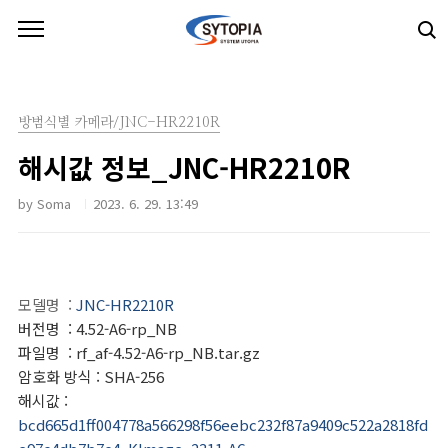
본문 바로가기
방범식별 카메라/JNC-HR2210R
해시값 정보_JNC-HR2210R
by Soma
2023. 6. 29. 13:49
모델명
:
JNC-HR2210R
버전명
: 4.52-A6-rp_NB
파일명
: rf_af-4.52-A6-rp_NB.tar.gz
암호화 방식
: SHA-256
해시값
:
bcd665d1ff004778a566298f56eebc232f87a9409c522a2818fd