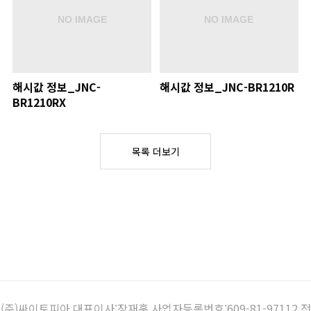
해시값 정보_JNC-
해시값 정보_JNC-BR1210R
BR1210RX
목록 더보기
(주)싸이토피아 대표이사:장재훈 사업자등록번호:609-81-97112 전