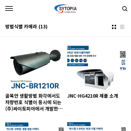
본문 바로가기
방범식별 카메라
(13)
골목안 생활방범 화각에서도
JNC-HG4210R 제품 소개
차량번호 식별이 동시에 되는
(주)싸이토피아에서 개발한 뷸
렛형 CCTV