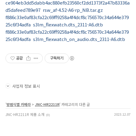
ce904eb3dd5dabb4ac880efb23560cf2dd1373f2a47b83336a
d5dafeed789e97 rsw_af-4.52-A6-rp_NB.tar.gz
f886c33e0af83cfa22c69ff9258a4f4dcf8c756570c34a644e379
25c6f34adfa s3lm_flexwatch.dts_2311-A6.dtb
f886c33e0af83cfa22c69ff9258a4f4dcf8c756570c34a644e379
25c6f34adfa s3lm_flexwatch_on_audio.dts_2311-A6.dtb
공감
구독하기
사업자 정보 표시
'
방범식별 카메라
>
JNC-HR2211R
' 카테고리의 다른 글
JNC-HR2211R 제품 소개
2023.12.07
(0)