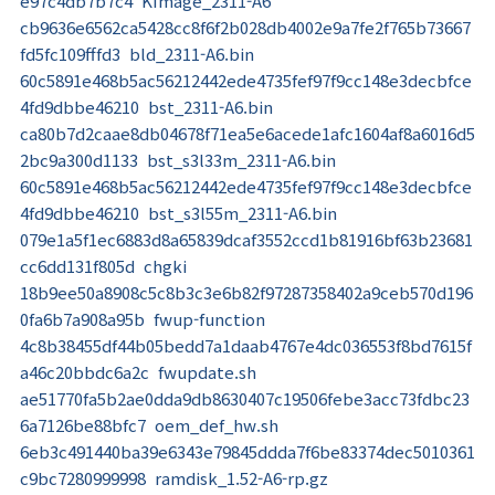
e97c4db7b7c4 KImage_2311-A6
cb9636e6562ca5428cc8f6f2b028db4002e9a7fe2f765b73667
fd5fc109fffd3 bld_2311-A6.bin
60c5891e468b5ac56212442ede4735fef97f9cc148e3decbfce
4fd9dbbe46210 bst_2311-A6.bin
ca80b7d2caae8db04678f71ea5e6acede1afc1604af8a6016d5
2bc9a300d1133 bst_s3l33m_2311-A6.bin
60c5891e468b5ac56212442ede4735fef97f9cc148e3decbfce
4fd9dbbe46210 bst_s3l55m_2311-A6.bin
079e1a5f1ec6883d8a65839dcaf3552ccd1b81916bf63b23681
cc6dd131f805d chgki
18b9ee50a8908c5c8b3c3e6b82f97287358402a9ceb570d196
0fa6b7a908a95b fwup-function
4c8b38455df44b05bedd7a1daab4767e4dc036553f8bd7615f
a46c20bbdc6a2c fwupdate.sh
ae51770fa5b2ae0dda9db8630407c19506febe3acc73fdbc23
6a7126be88bfc7 oem_def_hw.sh
6eb3c491440ba39e6343e79845ddda7f6be83374dec5010361
c9bc7280999998 ramdisk_1.52-A6-rp.gz