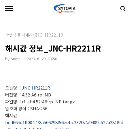
본문 바로가기
방범식별 카메라/JNC-HR2211R
해시값 정보_JNC-HR2211R
by Soma
2023. 6. 29. 13:50
모델명
:
JNC-HR2211R
버전명
: 4.52-A6-rp_NB
파일명
: rf_af-4.52-A6-rp_NB.tar.gz
암호화 방식
: SHA-256
해시값
:
bcd665d1ff004778a566298f56eebc232f87a9409c522a2818fd