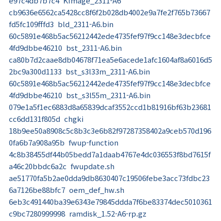
e97c4db7b7c4 KImage_2311-A6
cb9636e6562ca5428cc8f6f2b028db4002e9a7fe2f765b73667
fd5fc109fffd3 bld_2311-A6.bin
60c5891e468b5ac56212442ede4735fef97f9cc148e3decbfce
4fd9dbbe46210 bst_2311-A6.bin
ca80b7d2caae8db04678f71ea5e6acede1afc1604af8a6016d5
2bc9a300d1133 bst_s3l33m_2311-A6.bin
60c5891e468b5ac56212442ede4735fef97f9cc148e3decbfce
4fd9dbbe46210 bst_s3l55m_2311-A6.bin
079e1a5f1ec6883d8a65839dcaf3552ccd1b81916bf63b23681
cc6dd131f805d chgki
18b9ee50a8908c5c8b3c3e6b82f97287358402a9ceb570d196
0fa6b7a908a95b fwup-function
4c8b38455df44b05bedd7a1daab4767e4dc036553f8bd7615f
a46c20bbdc6a2c fwupdate.sh
ae51770fa5b2ae0dda9db8630407c19506febe3acc73fdbc23
6a7126be88bfc7 oem_def_hw.sh
6eb3c491440ba39e6343e79845ddda7f6be83374dec5010361
c9bc7280999998 ramdisk_1.52-A6-rp.gz