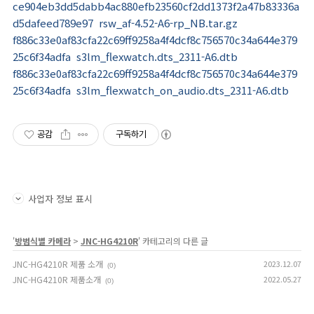
ce904eb3dd5dabb4ac880efb23560cf2dd1373f2a47b83336a
d5dafeed789e97 rsw_af-4.52-A6-rp_NB.tar.gz
f886c33e0af83cfa22c69ff9258a4f4dcf8c756570c34a644e379
25c6f34adfa s3lm_flexwatch.dts_2311-A6.dtb
f886c33e0af83cfa22c69ff9258a4f4dcf8c756570c34a644e379
25c6f34adfa s3lm_flexwatch_on_audio.dts_2311-A6.dtb
공감
구독하기
사업자 정보 표시
'
방범식별 카메라
>
JNC-HG4210R
' 카테고리의 다른 글
JNC-HG4210R 제품 소개
2023.12.07
(0)
JNC-HG4210R 제품소개
2022.05.27
(0)