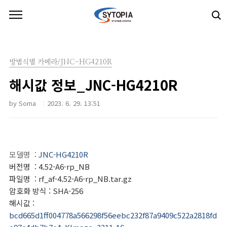
본문 바로가기
방범식별 카메라/JNC-HG4210R
해시값 정보_JNC-HG4210R
by Soma
2023. 6. 29. 13:51
모델명
:
JNC-HG4210R
버전명
: 4.52-A6-rp_NB
파일명
: rf_af-4.52-A6-rp_NB.tar.gz
암호화 방식
: SHA-256
해시값
:
bcd665d1ff004778a566298f56eebc232f87a9409c522a2818fd